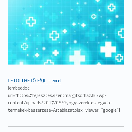
LETÖLTHETŐ FÁJL – excel
[embeddoc
url=”https://fejlesztes.szentmargitkorhaz.hu/wp-
content/uploads/2017/08/Gyogyszerek-es-egyeb-
termekek-beszerzese-Artablazat.xlsx” viewer=”google”]
Categorized in: