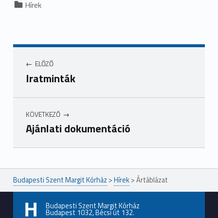
Hírek
ELŐZŐ
Iratminták
KÖVETKEZŐ
Ajánlati dokumentáció
Ugrás a főmenühöz
Budapesti Szent Margit Kórház
>
Hírek
>
Ártáblázat
Budapesti Szent Margit Kórház
Budapest 1032, Bécsi út 132.