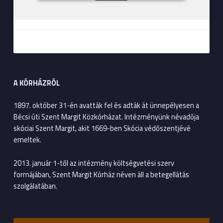
A KÓRHÁZRÓL
1897. október 31-én avatták fel és adták át ünnepélyesen a
Bécsi úti Szent Margit Közkórházat. Intézményünk névadója
skóciai Szent Margit, akit 1669-ben Skócia védőszentjévé
emeltek.
2013. január 1-től az intézmény költségvetési szerv
formájában, Szent Margit Kórház néven áll a betegellátás
szolgálatában.