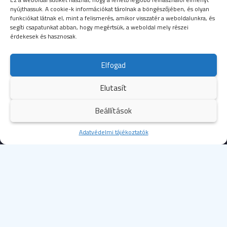
nyújthassuk. A cookie-k információkat tárolnak a böngészőjében, és olyan
funkciókat látnak el, mint a felismerés, amikor visszatér a weboldalunkra, és
segíti csapatunkat abban, hogy megértsük, a weboldal mely részei
érdekesek és hasznosak.
SEGÉLYHÍVÓSZÁMOK
Elfogad
104
mentők
Elutasít
105
tűzoltóság
Beállítások
107
rendőrség
Kezdőoldal
Adatvédelmi tájékoztatók
Több
112
egységes európai segélyhívószám
© 2023 Budapesti Szent Margit Kórház