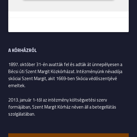
A KÓRHÁZRÓL
1897. október 31-én avatták fel és adták át ünnepélyesen a
Bécsi úti Szent Margit Közkórházat. Intézményünk névadója
skóciai Szent Margit, akit 1669-ben Skócia védőszentjévé
emeltek.
2013. január 1-től az intézmény költségvetési szerv
formájában, Szent Margit Kórház néven áll a betegellátás
szolgálatában.