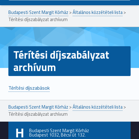
Budapesti Szent Margit Kórház
>
Általános közzétételi lista
>
Térítési díjszabályzat archívum
Térítési díjszabályzat
archívum
Térítési díjszabások
Ugrás a főmenühöz
Budapesti Szent Margit Kórház
>
Általános közzétételi lista
>
Térítési díjszabályzat archívum
Budapesti Szent Margit Kórház
Budapest 1032, Bécsi út 132.