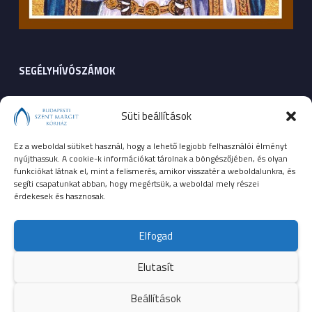
SEGÉLYHÍVÓSZÁMOK
104
mentők
Süti beállítások
105
tűzoltóság
Ez a weboldal sütiket használ, hogy a lehető legjobb felhasználói élményt
nyújthassuk. A cookie-k információkat tárolnak a böngészőjében, és olyan
107
rendőrség
funkciókat látnak el, mint a felismerés, amikor visszatér a weboldalunkra, és
segíti csapatunkat abban, hogy megértsük, a weboldal mely részei
érdekesek és hasznosak.
112
egységes európai segélyhívószám
Elfogad
Elutasít
© 2023 Budapesti Szent Margit Kórház
Beállítások