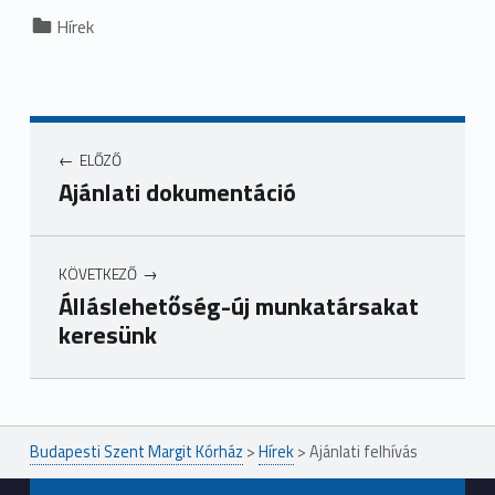
Categorized in:
Hírek
ELŐZŐ
Ajánlati dokumentáció
KÖVETKEZŐ
Álláslehetőség-új munkatársakat
keresünk
Ugrás a főmenühöz
Budapesti Szent Margit Kórház
>
Hírek
>
Ajánlati felhívás