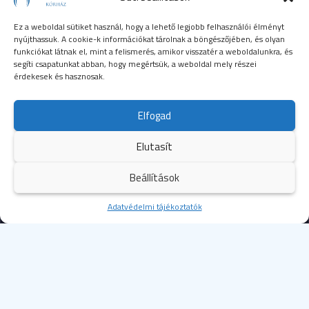
Ez a weboldal sütiket használ, hogy a lehető legjobb felhasználói élményt
nyújthassuk. A cookie-k információkat tárolnak a böngészőjében, és olyan
funkciókat látnak el, mint a felismerés, amikor visszatér a weboldalunkra, és
segíti csapatunkat abban, hogy megértsük, a weboldal mely részei
érdekesek és hasznosak.
SEGÉLYHÍVÓSZÁMOK
Elfogad
104
mentők
Elutasít
105
tűzoltóság
Beállítások
107
rendőrség
Kezdőoldal
Adatvédelmi tájékoztatók
Több
112
egységes európai segélyhívószám
© 2023 Budapesti Szent Margit Kórház