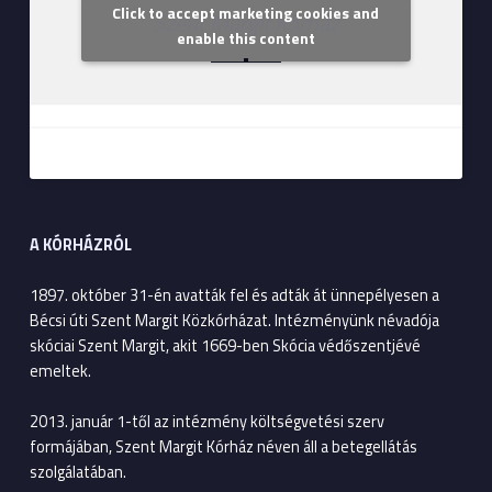
Click to accept marketing cookies and
Szent Margit Kórház
enable this content
A KÓRHÁZRÓL
1897. október 31-én avatták fel és adták át ünnepélyesen a
Bécsi úti Szent Margit Közkórházat. Intézményünk névadója
skóciai Szent Margit, akit 1669-ben Skócia védőszentjévé
emeltek.
2013. január 1-től az intézmény költségvetési szerv
formájában, Szent Margit Kórház néven áll a betegellátás
szolgálatában.