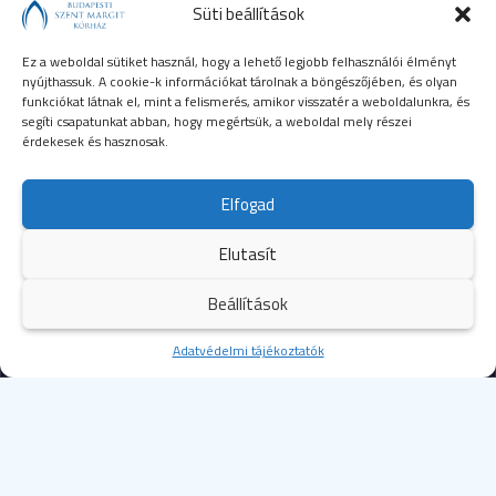
Süti beállítások
Ez a weboldal sütiket használ, hogy a lehető legjobb felhasználói élményt
nyújthassuk. A cookie-k információkat tárolnak a böngészőjében, és olyan
funkciókat látnak el, mint a felismerés, amikor visszatér a weboldalunkra, és
segíti csapatunkat abban, hogy megértsük, a weboldal mely részei
érdekesek és hasznosak.
SEGÉLYHÍVÓSZÁMOK
Elfogad
104
mentők
Elutasít
105
tűzoltóság
Beállítások
107
rendőrség
Kezdőoldal
Adatvédelmi tájékoztatók
Több
112
egységes európai segélyhívószám
© 2023 Budapesti Szent Margit Kórház