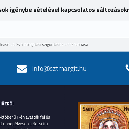
sok igénybe vételével kapcsolatos változásokr
viselés és a látogatási szigorítások visszavonása
info@sztmargit.hu
HÁZRÓL
október 31-én avatták fel és
át ünnepélyesen a Bécsi úti