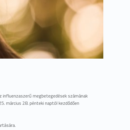
s az influenzaszerű megbetegedések számának
025. március 28. pénteki naptól kezdődően
rtására.