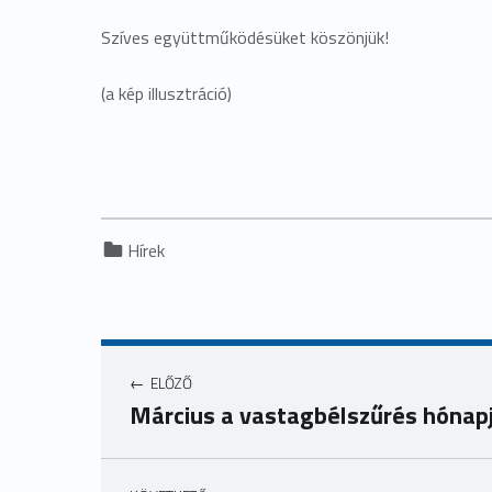
Szíves együttműködésüket köszönjük!
(a kép illusztráció)
Categorized in:
Hírek
ELŐZŐ
Március a vastagbélszűrés hónap