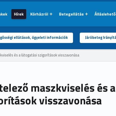
nkek
Hírek
Kórházról
Betegellátás
Álláslehet
gősségi ellátások, ügyeleti információk
Járóbeteg Irányít
viselés és a látogatási szigorítások visszavonása
telező maszkviselés és a
orítások visszavonása