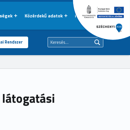
őségek
Közérdekű adatok
Kapcsolat
Keresés:
ási Rendszer
 látogatási