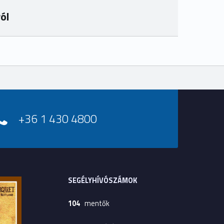
ól
+36 1 430 4800
SEGÉLYHÍVÓSZÁMOK
104
mentők