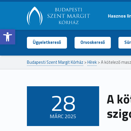
Hasznos li
Open toolbar
BUDAPESTI
SZENT
MARGIT
Ügyeletkereső
Orvoskereső
Sür
KÓRHÁZ
Budapesti Szent Margit Kórház
>
Hírek
>
A kötelező maszk
28
A kö
POSTED ON:
szig
MÁRC
2025