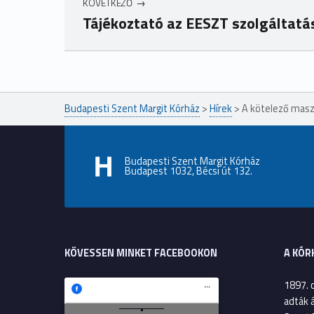
KÖVETKEZŐ
Tájékoztató az EESZT szolgáltatá
Ugrás a főmenühöz
Budapesti Szent Margit Kórház
>
Hírek
>
A kötelező maszk
Budapesti Szent Margit Kórház
Budapest 1032, Bécsi út 132.
KÖVESSEN MINKET FACEBOOKON
A KÓR
1897. 
adták 