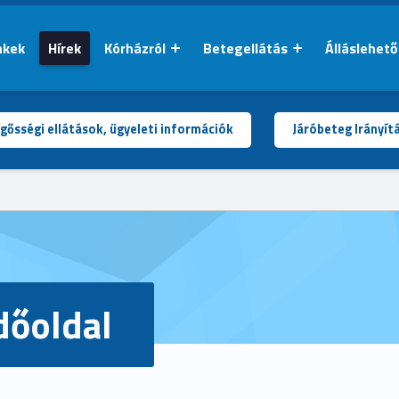
nkek
Hírek
Kórházról
Betegellátás
Álláslehet
gősségi ellátások, ügyeleti információk
Járóbeteg Irányít
dőoldal