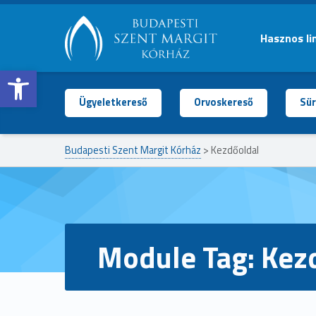
Hasznos li
Open toolbar
BUDAPESTI
SZENT
MARGIT
Ügyeletkereső
Orvoskereső
Sür
KÓRHÁZ
Budapesti Szent Margit Kórház
>
Kezdőoldal
Module Tag:
Kez