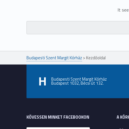
It se
Keresés:
Budapesti Szent Margit Kórház
>
Kezdőoldal
Budapesti Szent Margit Kórház
Budapest 1032, Bécsi út 132.
KÖVESSEN MINKET FACEBOOKON
A KÓR