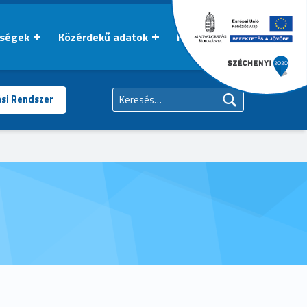
őségek
Közérdekű adatok
Kapcsolat
Keresés:
ási Rendszer