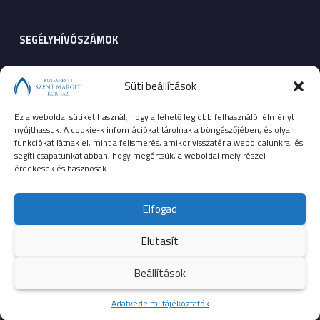
SEGÉLYHÍVÓSZÁMOK
104
mentők
Süti beállítások
105
tűzoltóság
Ez a weboldal sütiket használ, hogy a lehető legjobb felhasználói élményt
nyújthassuk. A cookie-k információkat tárolnak a böngészőjében, és olyan
107
rendőrség
funkciókat látnak el, mint a felismerés, amikor visszatér a weboldalunkra, és
segíti csapatunkat abban, hogy megértsük, a weboldal mely részei
érdekesek és hasznosak.
112
egységes európai segélyhívószám
Elfogad
Elutasít
© 2023 Budapesti Szent Margit Kórház
Beállítások
Kezdőoldal
Adatvédelmi tájékoztatók
Több