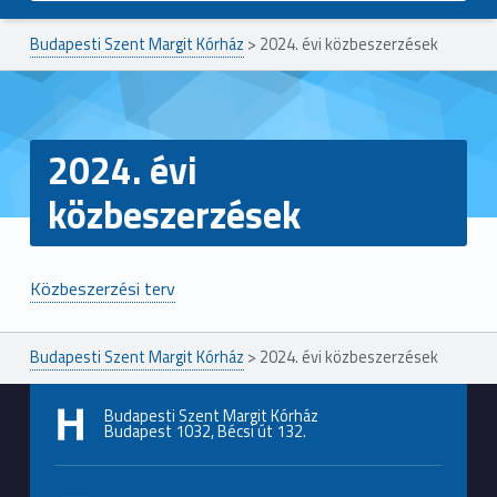
Budapesti Szent Margit Kórház
>
2024. évi közbeszerzések
2024. évi
közbeszerzések
Közbeszerzési terv
Ugrás a főmenühöz
Budapesti Szent Margit Kórház
>
2024. évi közbeszerzések
Budapesti Szent Margit Kórház
Budapest 1032, Bécsi út 132.