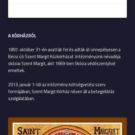
A KÓRHÁZRÓL
1897. október 31-én avatták fel és adták át ünnepélyesen a
Bécsi úti Szent Margit Közkórházat. Intézményünk névadója
skóciai Szent Margit, akit 1669-ben Skócia védőszentjévé
emeltek.
2013. január 1-től az intézmény költségvetési szerv
formájában, Szent Margit Kórház néven áll a betegellátás
szolgálatában.