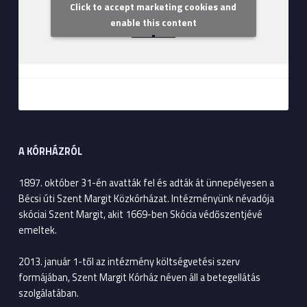
Click to accept marketing cookies and
Szent Margit Kórház
enable this content
A KÓRHÁZRÓL
1897. október 31-én avatták fel és adták át ünnepélyesen a
Bécsi úti Szent Margit Közkórházat. Intézményünk névadója
skóciai Szent Margit, akit 1669-ben Skócia védőszentjévé
emeltek.
2013. január 1-től az intézmény költségvetési szerv
formájában, Szent Margit Kórház néven áll a betegellátás
szolgálatában.