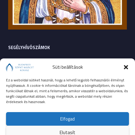
SEGÉLYHÍVÓSZÁMOK
104
mentők
Süti beállítások
105
tűzoltóság
Ez a weboldal sütiket használ, hogy a lehető legjobb felhasználói élményt
nyújthassuk. A cookie-k információkat tárolnak a böngészőjében, és olyan
107
rendőrség
funkciókat látnak el, mint a felismerés, amikor visszatér a weboldalunkra, és
segíti csapatunkat abban, hogy megértsük, a weboldal mely részei
érdekesek és hasznosak.
112
egységes európai segélyhívószám
Elfogad
Elutasít
© 2023 Budapesti Szent Margit Kórház