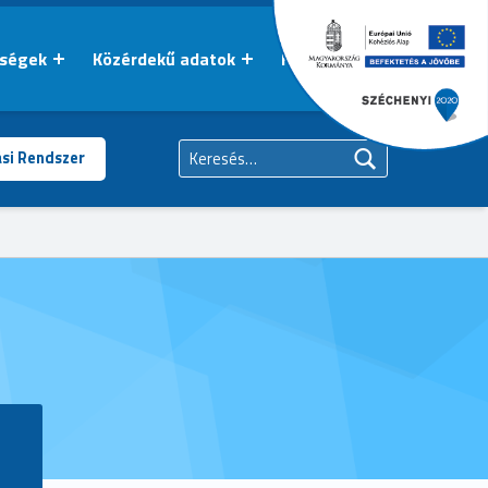
őségek
Közérdekű adatok
Kapcsolat
Keresés:
ási Rendszer