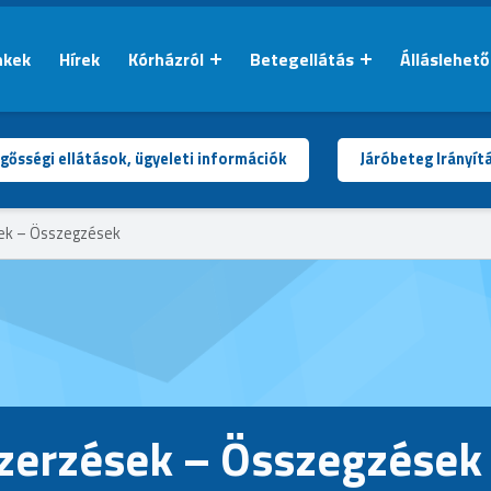
nkek
Hírek
Kórházról
Betegellátás
Álláslehet
gősségi ellátások, ügyeleti információk
Járóbeteg Irányít
sek – Összegzések
szerzések – Összegzések