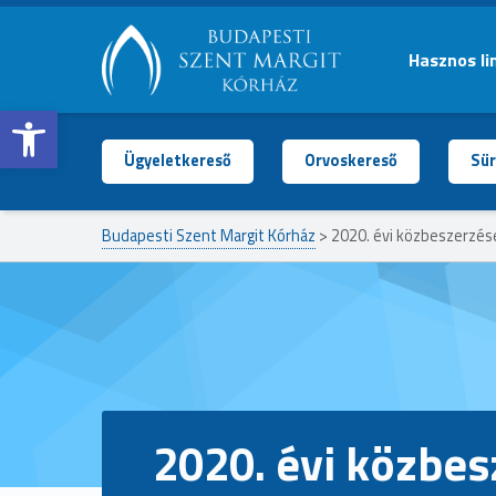
Hasznos li
Open toolbar
BUDAPESTI
SZENT
MARGIT
Ügyeletkereső
Orvoskereső
Sür
KÓRHÁZ
Budapesti Szent Margit Kórház
>
2020. évi közbeszerzé
2020. évi közbe