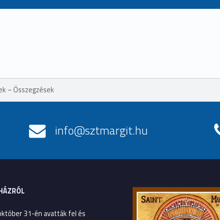
sek – Összegzések
info@sztmargit.hu
HÁZRÓL
október 31-én avatták fel és