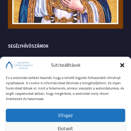
SEGÉLYHÍVÓSZÁMOK
104
mentők
Süti beállítások
105
tűzoltóság
Ez a weboldal sütiket használ, hogy a lehető legjobb felhasználói élményt
nyújthassuk. A cookie-k információkat tárolnak a böngészőjében, és olyan
107
rendőrség
funkciókat látnak el, mint a felismerés, amikor visszatér a weboldalunkra, és
segíti csapatunkat abban, hogy megértsük, a weboldal mely részei
érdekesek és hasznosak.
112
egységes európai segélyhívószám
Elfogad
Elutasít
© 2023 Budapesti Szent Margit Kórház