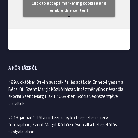
Click to accept marketing cookies and
Szent Margit Kórház
enable this content
A KÓRHÁZRÓL
1897. október 31-én avatták fel és adták át ünnepélyesen a
Bécsi úti Szent Margit Közkórházat. Intézményünk névadója
skóciai Szent Margit, akit 1669-ben Skócia védőszentjévé
emeltek.
2013. január 1-től az intézmény költségvetési szerv
formájában, Szent Margit Kórház néven áll a betegellátás
szolgálatában.