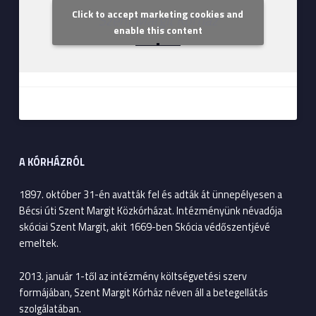
Click to accept marketing cookies and
Szent Margit Kórház
enable this content
A KÓRHÁZRÓL
1897. október 31-én avatták fel és adták át ünnepélyesen a
Bécsi úti Szent Margit Közkórházat. Intézményünk névadója
skóciai Szent Margit, akit 1669-ben Skócia védőszentjévé
emeltek.
2013. január 1-től az intézmény költségvetési szerv
formájában, Szent Margit Kórház néven áll a betegellátás
szolgálatában.