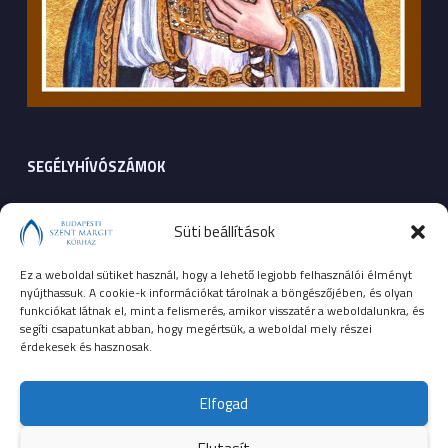
SEGÉLYHÍVÓSZÁMOK
104
mentők
Süti beállítások
105
tűzoltóság
Ez a weboldal sütiket használ, hogy a lehető legjobb felhasználói élményt
nyújthassuk. A cookie-k információkat tárolnak a böngészőjében, és olyan
107
rendőrség
funkciókat látnak el, mint a felismerés, amikor visszatér a weboldalunkra, és
segíti csapatunkat abban, hogy megértsük, a weboldal mely részei
érdekesek és hasznosak.
112
egységes európai segélyhívószám
Elfogad