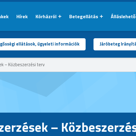
nkek
Hírek
Kórházról
Betegellátás
Álláslehet
gősségi ellátások, ügyeleti információk
Járóbeteg Irányít
ek – Közbeszerzési terv
zerzések – Közbeszerzés