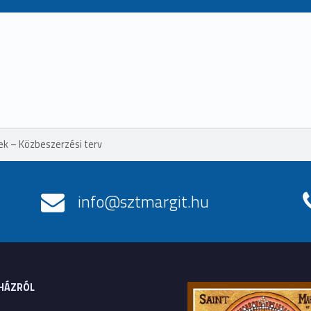
ek – Közbeszerzési terv
info@sztmargit.hu
HÁZRÓL