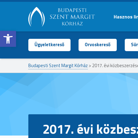
Hasznos li
Open toolbar
BUDAPESTI
SZENT
MARGIT
Ügyeletkereső
Orvoskereső
Sür
KÓRHÁZ
Budapesti Szent Margit Kórház
>
2017. évi közbeszerzés
2017. évi közbes