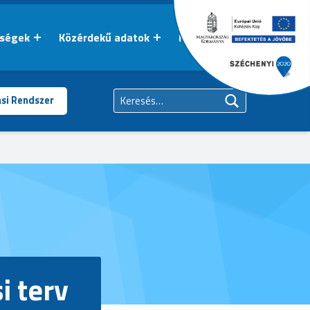
őségek
Közérdekű adatok
Kapcsolat
Keresés:
ási Rendszer
i terv