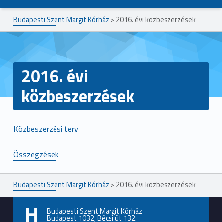
Budapesti Szent Margit Kórház
>
2016. évi közbeszerzések
2016. évi
közbeszerzések
Közbeszerzési terv
Összegzések
Ugrás a főmenühöz
Budapesti Szent Margit Kórház
>
2016. évi közbeszerzések
Budapesti Szent Margit Kórház
Budapest 1032, Bécsi út 132.