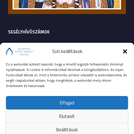
SEGÉLYHÍVÓSZÁMOK
104
mentők
Süti beállítások
105
tűzoltóság
Ez a weboldal sütiket használ, hogy a lehető legjobb felhasználói élményt
nyújthassuk. A cookie-k információkat tárolnak a böngészőjében, és olyan
107
rendőrség
funkciókat látnak el, mint a felismerés, amikor visszatér a weboldalunkra, és
segíti csapatunkat abban, hogy megértsük, a weboldal mely részei
érdekesek és hasznosak.
112
egységes európai segélyhívószám
Elfogad
Elutasít
© 2023 Budapesti Szent Margit Kórház
Beállítások