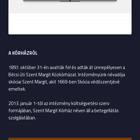
A KÓRHÁZRÓL
1897. október 31-én avatták fel és adták át ünnepélyesen a
Bécsi úti Szent Margit Közkórházat. Intézményünk névadója
skóciai Szent Margit, akit 1669-ben Skócia védőszentjévé
emeltek.
2013. január 1-től az intézmény költségvetési szerv
formájában, Szent Margit Kórház néven áll a betegellátás
szolgálatában.