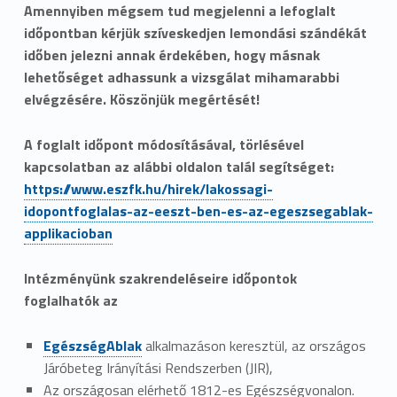
Amennyiben mégsem tud megjelenni a lefoglalt
időpontban kérjük szíveskedjen lemondási szándékát
időben jelezni annak érdekében, hogy másnak
lehetőséget adhassunk a vizsgálat mihamarabbi
elvégzésére. Köszönjük megértését!
A foglalt időpont módosításával, törlésével
kapcsolatban az alábbi oldalon talál segítséget:
https://www.eszfk.hu/hirek/lakossagi-
idopontfoglalas-az-eeszt-ben-es-az-egeszsegablak-
applikacioban
Intézményünk szakrendeléseire időpontok
foglalhatók az
EgészségAblak
alkalmazáson keresztül, az országos
Járóbeteg Irányítási Rendszerben (JIR),
Az országosan elérhető 1812-es Egészségvonalon.