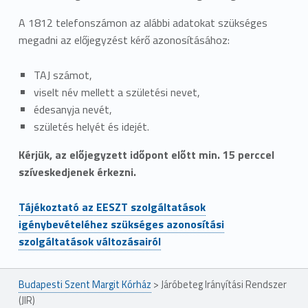
A 1812 telefonszámon az alábbi adatokat szükséges
megadni az előjegyzést kérő azonosításához:
TAJ számot,
viselt név mellett a születési nevet,
édesanyja nevét,
születés helyét és idejét.
Kérjük, az előjegyzett időpont előtt min. 15 perccel
szíveskedjenek érkezni.
Tájékoztató az EESZT szolgáltatások
igénybevételéhez szükséges azonosítási
szolgáltatások változásairól
Ugrás a főmenühöz
Budapesti Szent Margit Kórház
>
Járóbeteg Irányítási Rendszer
(JIR)