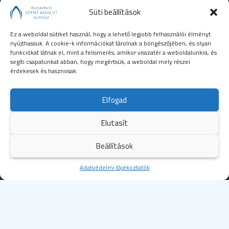
Süti beállítások
Ez a weboldal sütiket használ, hogy a lehető legjobb felhasználói élményt
nyújthassuk. A cookie-k információkat tárolnak a böngészőjében, és olyan
funkciókat látnak el, mint a felismerés, amikor visszatér a weboldalunkra, és
segíti csapatunkat abban, hogy megértsük, a weboldal mely részei
érdekesek és hasznosak.
SEGÉLYHÍVÓSZÁMOK
Elfogad
104
mentők
Elutasít
105
tűzoltóság
Beállítások
107
rendőrség
Kezdőoldal
Adatvédelmi tájékoztatók
Több
112
egységes európai segélyhívószám