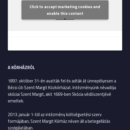
Click to accept marketing cookies and
Szent Margit Kórház
enable this content
A KÓRHÁZRÓL
1897. október 31-én avatták fel és adták át ünnepélyesen a
Bécsi úti Szent Margit Közkórházat. Intézményünk névadója
skóciai Szent Margit, akit 1669-ben Skócia védőszentjévé
emeltek.
2013. január 1-től az intézmény költségvetési szerv
formájában, Szent Margit Kórház néven áll a betegellátás
szolgálatában.