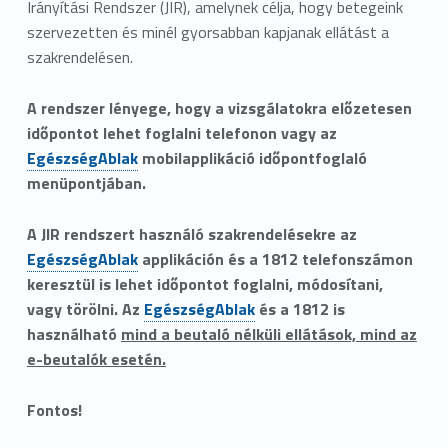
Irányítási Rendszer (JIR), amelynek célja, hogy betegeink
szervezetten és minél gyorsabban kapjanak ellátást a
szakrendelésen.
A rendszer lényege, hogy a vizsgálatokra előzetesen
időpontot lehet foglalni telefonon vagy az
EgészségAblak
mobilapplikáció időpontfoglaló
menüpontjában.
A JIR rendszert használó szakrendelésekre az
EgészségAblak
applikáción és a 1812 telefonszámon
keresztül is lehet időpontot foglalni, módosítani,
vagy törölni. Az
EgészségAblak
és a 1812 is
használható
mind a beutaló nélküli ellátások, mind az
e-beutalók esetén.
Fontos!